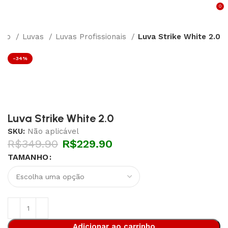
0
ício
Luvas
Luvas Profissionais
Luva Strike White 2.0
-34%
Luva Strike White 2.0
SKU:
Não aplicável
R$
349.90
R$
229.90
TAMANHO
Adicionar ao carrinho