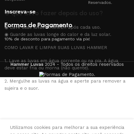
Reservados.
Inscreva-se
O que devo fazer depois do uso?
Formas de Pagamento
◉ Lave suas luvas HAMMER após cada uso.
◉ Guarde as luvas longe do calor e da luz solar.
10% de desconto para pagamento via pix!
COMO LAVAR E LIMPAR SUAS LUVAS HAMMER
1. Lave as luvas em água corrente ou na pia. A água
Hammer Luvas
2024 - Todos os direitos reservados
deve estar fria ou morna (não quente).
2. Mergulhe as luvas na água e aperte para remover a
sujeira e o suor.
3. NÃO esfregue ou torça as luvas para evitar danificar
o látex.
4. NÃO use detergente ou sabão convencional. Use
Utilizamos cookies para melhorar a sua experiência
apenas sabão neutro.