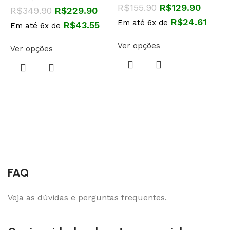
R$
155.90
R$
129.90
R$
349.90
R$
229.90
L
R$
24.61
Em até 6x de
R$
43.55
Em até 6x de
E
Ver opções
Ver opções
V
FAQ
Veja as dúvidas e perguntas frequentes.